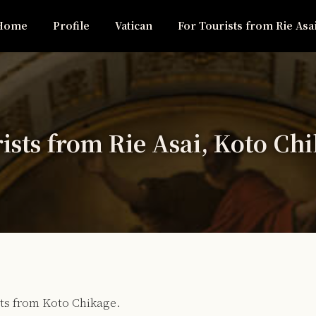
Home
Profile
Vatican
For Tourists from Rie Asa
ists from Rie Asai, Koto Ch
ts from Koto Chikage.