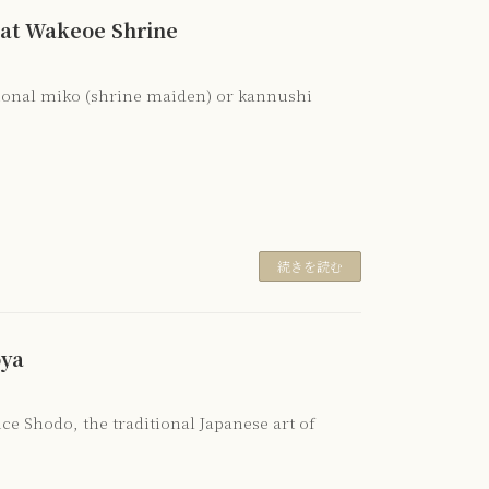
t Wakeoe Shrine
tional miko (shrine maiden) or kannushi
続きを読む
oya
e Shodo, the traditional Japanese art of