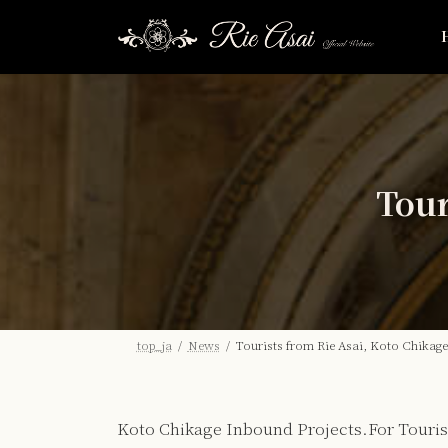
コ
ナ
ン
ビ
テ
ゲ
ン
ー
ツ
シ
へ
ョ
ス
ン
キ
に
Tour
ッ
移
プ
動
top_ja
News
Tourists from Rie Asai, Koto Chikage
Koto Chikage Inbound Projects.For Touris