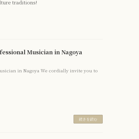
ure traditions!
fessional Musician in Nagoya
sician in Nagoya We cordially invite you to
続きを読む