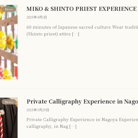
MIKO & SHINTO PRIEST EXPERIENCE a
News
2025年4月1日
60 minutes of Japanese sacred culture Wear tradi
(Shinto priest) attire […]
Private Calligraphy Experience in Nag
News
2025年3月29日
Private Calligraphy Experience in Nagoya Experienc
calligraphy, in Nag […]